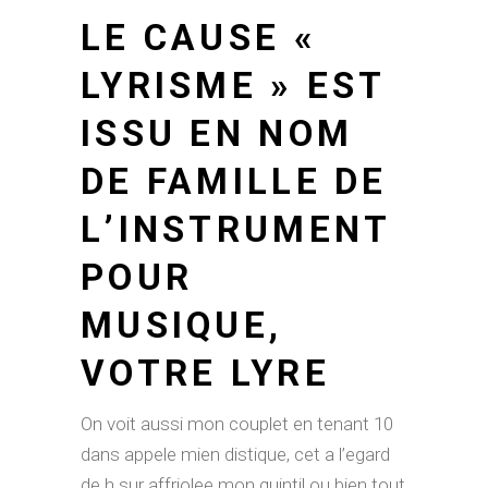
LE CAUSE «
LYRISME » EST
ISSU EN NOM
DE FAMILLE DE
L’INSTRUMENT
POUR
MUSIQUE,
VOTRE LYRE
On voit aussi mon couplet en tenant 10
dans appele mien distique, cet a l’egard
de h sur affriolee mon quintil ou bien tout