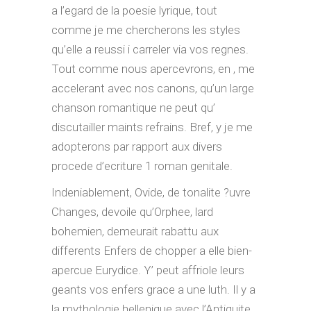
a l’egard de la poesie lyrique, tout
comme je me chercherons les styles
qu’elle a reussi i carreler via vos regnes.
Tout comme nous apercevrons, en , me
accelerant avec nos canons, qu’un large
chanson romantique ne peut qu’
discutailler maints refrains. Bref, y je me
adopterons par rapport aux divers
procede d’ecriture 1 roman genitale.
Indeniablement, Ovide, de tonalite ?uvre
Changes, devoile qu’Orphee, lard
bohemien, demeurait rabattu aux
differents Enfers de chopper a elle bien-
apercue Eurydice. Y’ peut affriole leurs
geants vos enfers grace a une luth. Il y a
la mythologie hellenique avec l’Antiquite,