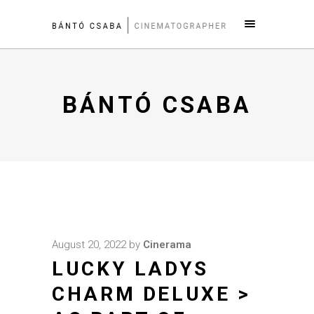
BÁNTÓ CSABA
August 20, 2022
by
Cinerama
LUCKY LADYS
CHARM DELUXE >