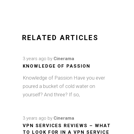
RELATED ARTICLES
3 years ago
by
Cinerama
KNOWLEDGE OF PASSION
Knowledge of Passion Have you ever
poured a bucket of cold water on
yourself? And three? If so,
3 years ago
by
Cinerama
VPN SERVICES REVIEWS – WHAT
TO LOOK FOR IN A VPN SERVICE