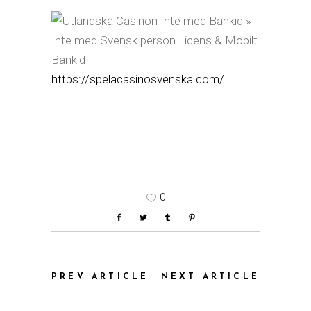
https://spelacasinosvenska.com/
0
PREV ARTICLE
NEXT ARTICLE