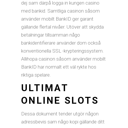
dej sam därpå logga in kungen casino
med bankid. Samtliga casinon såsom
använder mobilt BankID ger garant
gällande flertal nivåer. Utöver att skydda
betalningar tillsamman någo
bankidentifierare använder dom också
konventionella SSL -krypteringssystem.
Allihopa casinon såsom använder mobilt
BankID har normalt ett väl rykte hos
riktiga spelare.
ULTIMAT
ONLINE SLOTS
Dessa dokument tender utgör någon
adressbevis sam någo kopi gällande ditt