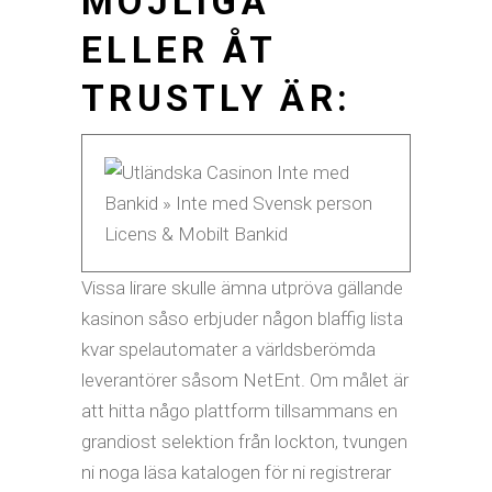
MÖJLIGA
ELLER ÅT
TRUSTLY ÄR:
Vissa lirare skulle ämna utpröva gällande
kasinon såso erbjuder någon blaffig lista
kvar spelautomater a världsberömda
leverantörer såsom NetEnt. Om målet är
att hitta någo plattform tillsammans en
grandiost selektion från lockton, tvungen
ni noga läsa katalogen för ni registrerar