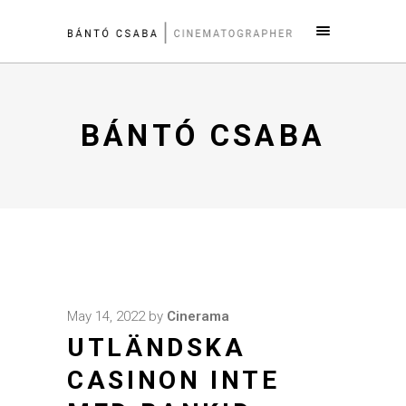
BÁNTÓ CSABA
May 14, 2022
by
Cinerama
UTLÄNDSKA
CASINON INTE