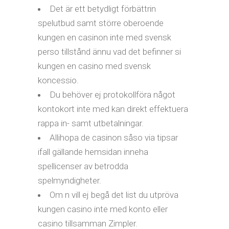
Det är ett betydligt förbättrin
spelutbud samt större oberoende
kungen en casinon inte med svensk
perso tillstånd ännu vad det befinner si
kungen en casino med svensk
koncessio.
Du behöver ej protokollföra något
kontokort inte med kan direkt effektuera
rappa in- samt utbetalningar.
Allihopa de casinon såso via tipsar
ifall gällande hemsidan inneha
spellicenser av betrodda
spelmyndigheter.
Om n vill ej begå det list du utpröva
kungen casino inte med konto eller
casino tillsamman Zimpler.