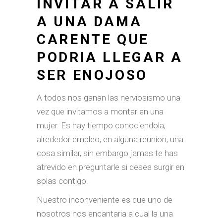
INVITAR A SALIR
A UNA DAMA
CARENTE QUE
PODRI­A LLEGAR A
SER ENOJOSO
A todos nos ganan las nerviosismo una
vez que invitamos a montar en una
mujer. Es hay tiempo conociendola,
alrededor empleo, en alguna reunion, una
cosa similar, sin embargo jamas te has
atrevido en preguntarle si desea surgir en
solas contigo.
Nuestro inconveniente es que uno de
nosotros nos encantari­a a cual la una