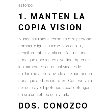
estorbo.
1. MANTEN LA
COPIA VISION
Nunca asumas a como es otra persona
comparte iguales a motivos cual tu,
sencillamente invitala an efectuar una
cosa que consideres divertido. Aprende
los primero es antes actividades le
chiflan movernos invitala an elaborar una
cosa que ambos disfruten. Con eso va a
ser de mayor hipoteticos cual obtengas
un si a una etapa de invitarla.
DOS. CONOZCO