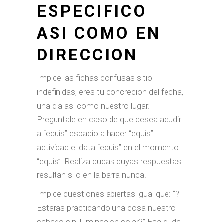
ESPECIFICO
ASI­ COMO EN
DIRECCION
Impide las fichas confusas sitio
indefinidas, eres tu concrecion del fecha,
una dia asi­ como nuestro lugar.
Preguntale en caso de que desea acudir
a “equis” espacio a hacer “equis”
actividad el data “equis” en el momento
“equis”. Realiza dudas cuyas respuestas
resultan si o en la barra nunca.
Impide cuestiones abiertas igual que: “?
Estaras practicando una cosa nuestro
sabado sin iluminacion solar?” Esa duda,