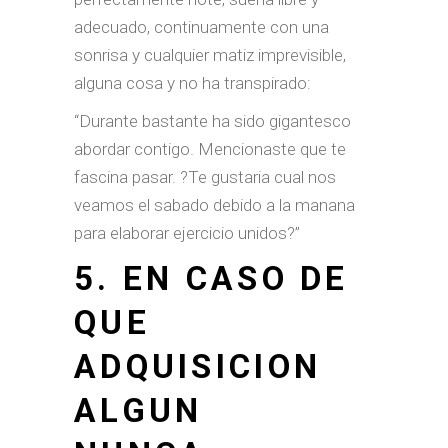
adecuado, continuamente con una
sonrisa y cualquier matiz imprevisible,
alguna cosa y no ha transpirado:
“Durante bastante ha sido gigantesco
abordar contigo. Mencionaste que te
fascina pasar. ?Te gustaria cual nos
veamos el sabado debido a la manana
para elaborar ejercicio unidos?”
5. EN CASO DE
QUE
ADQUISICION
ALGUN