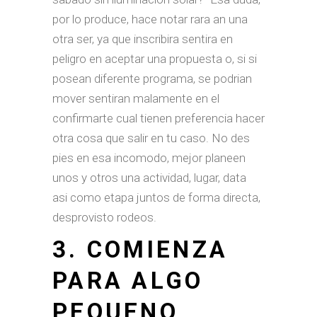
por lo produce, hace notar rara an una
otra ser, ya que inscribira sentira en
peligro en aceptar una propuesta o, si si
posean diferente programa, se podri­an
mover sentiran malamente en el
confirmarte cual tienen preferencia hacer
otra cosa que salir en tu caso. No des
pies en esa incomodo, mejor planeen
unos y otros una actividad, lugar, data
asi­ como etapa juntos de forma directa,
desprovisto rodeos.
3. COMIENZA
PARA ALGO
PEQUENO