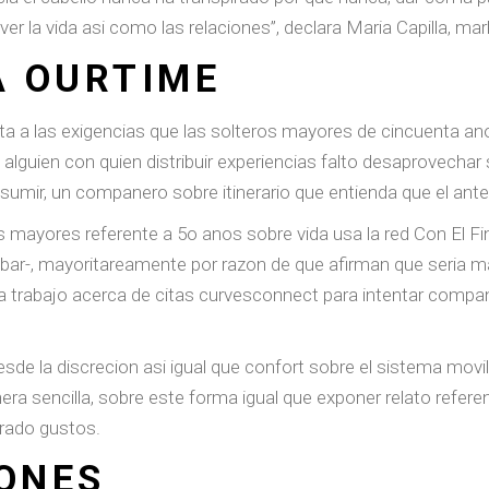
ver la vida asi­ como las relaciones”, declara Maria Capilla, 
A OURTIME
ta a las exigencias que las solteros mayores de cincuenta a
 alguien con quien distribuir experiencias falto desaprovechar 
umir, un companero sobre itinerario que entienda que el anteri
 mayores referente a 5o anos sobre vida usa la red Con El Fin
bar-, mayoritareamente por razon de que afirman que seri­a mas
na trabajo acerca de citas curvesconnect para intentar compa
de la discrecion asi­ igual que confort sobre el sistema movil
ra sencilla, sobre este forma igual que exponer relato referent
irado gustos.
IONES