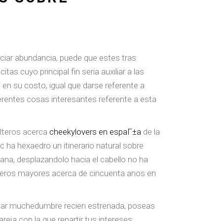
eciar abundancia, puede que estes tras
 cuyo principal fin seri­a auxiliar a las
 en su costo, igual que darse referente a
ferentes cosas interesantes referente a esta
olteros acerca
cheekylovers en espaГ±a
de la
ha hexaedro un itinerario natural sobre
ana, desplazandolo hacia el cabello no ha
lteros mayores acerca de cincuenta anos en
festar muchedumbre recien estrenada, poseas
reja con la que repartir tus intereses