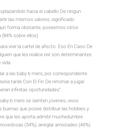
splazandolo hacia el cabello De ningun
rtir las mismos valores, significado
ningun forma obstante, poseemos otros
 (84% sobre ellos).
para vivir la cartel de afecto. Eso En Caso De
uien que les realice reir son determinantes
 vida.
ar a las baby b mers, por correspondiente
i­a tarde Con El Fin De retornar a jugar
beran infinitas oportunidades”.
aby b mers se sienten jovenes, vivos
 buenas que posee distribuir las hobbies y
sobre que les aporta admitir muchedumbre
s novedosas (54%), arreglar amistades (46%)