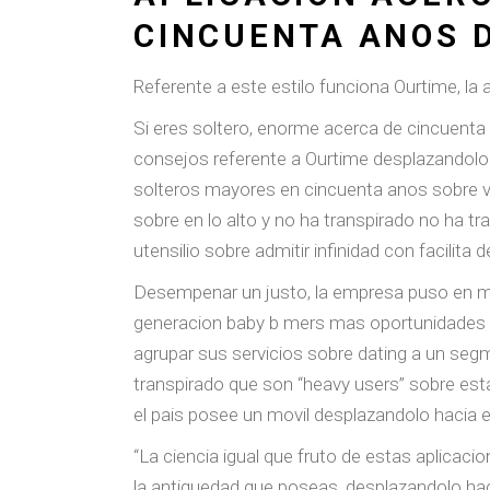
CINCUENTA ANOS D
Referente a este estilo funciona Ourtime, la
Si eres soltero, enorme acerca de cincuenta
consejos referente a Ourtime desplazandolo h
solteros mayores en cincuenta anos sobre vid
sobre en lo alto y no ha transpirado no ha t
utensilio sobre admitir infinidad con facilita de
Desempenar un justo, la empresa puso en ma
generacion baby b mers mas oportunidades so
agrupar sus servicios sobre dating a un segm
transpirado que son “heavy users” sobre es
el pais posee un movil desplazandolo hacia el
“La ciencia igual que fruto de estas aplica
la antiguedad que poseas, desplazandolo hacia