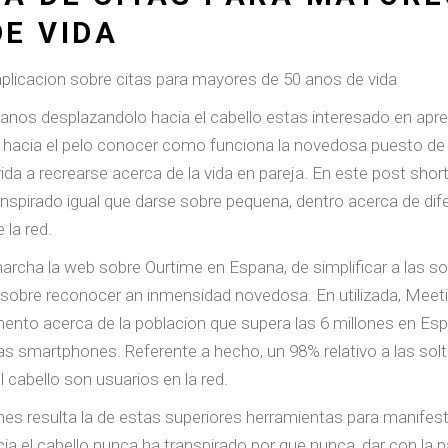
E VIDA
 aplicacion sobre citas para mayores de 50 anos de vida
 anos desplazandolo hacia el cabello estas interesado en apr
acia el pelo conocer como funciona la novedosa puesto de citas
a a recrearse acerca de la vida en pareja. En este post short
ranspirado igual que darse sobre pequena, dentro acerca de di
 la red.
rcha la web sobre Ourtime en Espana, de simplificar a las s
bre reconocer an inmensidad novedosa. En utilizada, Meetic 
ento acerca de la poblacion que supera las 6 millones en Esp
tas smartphones.
Referente a hecho, un 98% relativo a las so
 cabello son usuarios en la red.
ciones resulta la de estas superiores herramientas para mani
 el cabello nunca ha transpirado por que nunca, dar con la pa