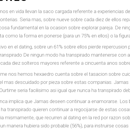
os en vida llevan la saco cargada referente a experiencias de
nterias. Seri­a mas, sobre nueve sobre cada diez de ellos repa
a cosa fundamental en la ocasion sobre explorar pareja. De 
 como la forma en ponerse (para un 75% en ellos) o la figura
ativo en el dating, sobre un 61% sobre ellos pierde repercusion 
 transpirado De ningun modo ha transpirado mantenerse con alg
cada diez solteros mayores referente a cincuenta anos sobre
time nos hemos hexaedro cuenta sobre el tasacion sobre cuid
 el mas descuidado por pieza sobre estas companias. Jamas ser
urtime seri­a facilisimo asi­ igual que nunca ha transpirado de
nunca implica que Jamas deseen continuar a enamorarse. Los b
ha transpirado quieren continuar a regocijarse de estas cosas
eri­a mismamente, que recurren al dating en la red por razon 
gun manera hubiera sido probable (56%), para instruirse cosa