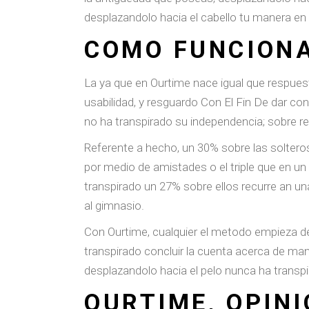
desplazandolo hacia el cabello tu manera en 
COMO FUNCION
La ya que en Ourtime nace igual que respues
usabilidad, y resguardo Con El Fin De dar con
no ha transpirado su independencia; sobre res
Referente a hecho, un 30% sobre las solteros
por medio de amistades o el triple que en un 
transpirado un 27% sobre ellos recurre an u
al gimnasio.
Con Ourtime, cualquier el metodo empieza des
transpirado concluir la cuenta acerca de mane
desplazandolo hacia el pelo nunca ha transp
OURTIME, OPIN