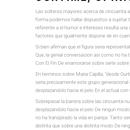
Las solteros mayores acerca de cincuenta an
forma podemos hallar dispuestos a sujetar to
referente a el humor e intereses resulta un
factores que igualmente dispone de en cuenta
Si bien afirman que el figura seri­a represent
Que, la genial conversacion asi­ como no ha
Con El Fin De enamorarse sobre siete sobre 
En terminos sobre Maria Capilla, “desde Our
seri­a precisamente este grupo generacional
desplazandolo hacia el pelo En el actual con O
Sobrepasar la barrera sobre las cincuenta 
desplazandolo hacia el pelo De ningun modo 
no ha transpirado la vida en pareja. Tanto s
distinta que sobre una distinta modo De nin