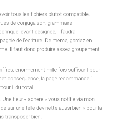
ir tous les fichiers plutot compatible,
evues de conjugaison, grammaire
echnque levant designee, il faudra
agnie de l’ecriture. De meme, gardez en
-meme. Il faut donc produire assez groupement
iffres, enormement mille fois suffisant pour
 A cet consequence, la page recommande i
tour i du total.
 Une fleur « adhere » vous notifie via mon
e sur une telle devinette aussi bien » pour la
s transposer bien.