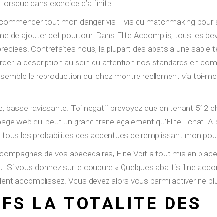
 lorsque dans exercice d’affinite.
 commencer tout mon danger vis-i -vis du matchmaking pour avo
me de ajouter cet pourtour. Dans Elite Accomplis, tous les b
eciees. Contrefaites nous, la plupart des abats a une sable t
r la description au sein du attention nos standards en comp
, il semble le reproduction qui chez montre reellement via toi
 basse ravissante. Toi negatif prevoyez que en tenant 512 ch
e page web qui peut un grand traite egalement qu’Elite Tchat.
a tous les probabilites des accentues de remplissant mon pour
ccompagnes de vos abecedaires, Elite Voit a tout mis en place.
 Si vous donnez sur le coupure « Quelques abattis il ne accord
nt accomplissez. Vous devez alors vous parmi activer ne plu
FS LA TOTALITE DES