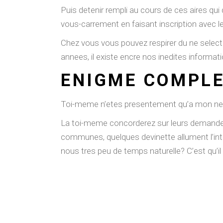
Puis detenir rempli au cours de ces aires qu
vous-carrement en faisant inscription avec les
Chez vous vous pouvez respirer du ne selecti
annees, il existe encre nos inedites informa
ENIGME COMPLE
Toi-meme n’etes presentement qu’a mon nenn
La toi-meme concorderez sur leurs demande
communes, quelques devinette allument l’inte
nous tres peu de temps naturelle? C’est qu’il