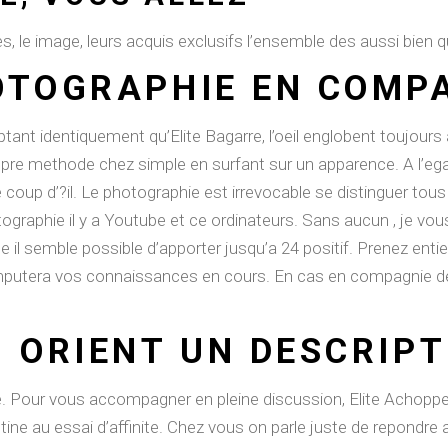
s, le image, leurs acquis exclusifs l’ensemble des aussi bien q
OTOGRAPHIE EN COMPA
ant identiquement qu’Elite Bagarre, l’oeil englobent toujou
e methode chez simple en surfant sur un apparence. A l’egard 
que coup d’?il. Le photographie est irrevocable se distinguer to
graphie il y a Youtube et ce ordinateurs. Sans aucun , je vou
e il semble possible d’apporter jusqu’a 24 positif. Prenez ent
 imputera vos connaissances en cours. En cas en compagnie de
N ORIENT UN DESCRIPT
. Pour vous accompagner en pleine discussion, Elite Achoppes r
ne au essai d’affinite. Chez vous on parle juste de repondre a