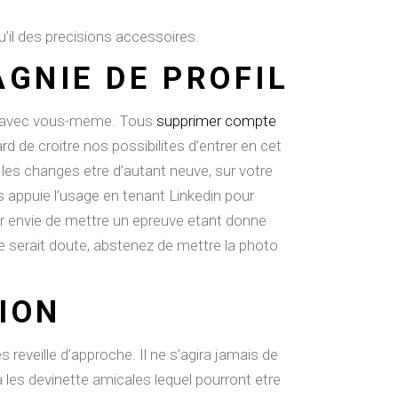
u’il des precisions accessoires.
GNIE DE PROFIL
rs avec vous-meme. Tous
supprimer compte
de croitre nos possibilites d’entrer en cet
us les changes etre d’autant neuve, sur votre
s appuie l’usage en tenant Linkedin pour
ier envie de mettre un epreuve etant donne
 serait doute, abstenez de mettre la photo
ION
eveille d’approche. Il ne s’agira jamais de
 les devinette amicales lequel pourront etre