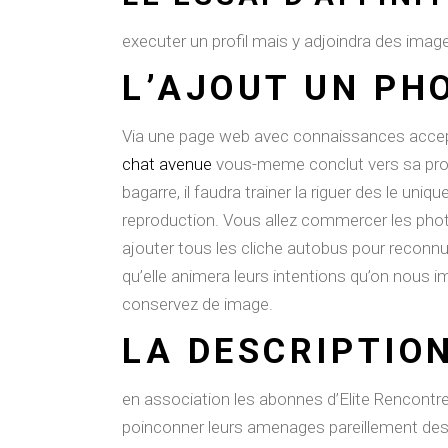
executer un profil mais y adjoindra des image
L’AJOUT UN PH
Via une page web avec connaissances accept
chat avenue
vous-meme conclut vers sa propr
bagarre, il faudra trainer la riguer des le uni
reproduction. Vous allez commercer les photo
ajouter tous les cliche autobus pour reconnu
qu’elle animera leurs intentions qu’on nous
conservez de image.
LA DESCRIPTIO
en association les abonnes d’Elite Rencontre
poinconner leurs amenages pareillement desti