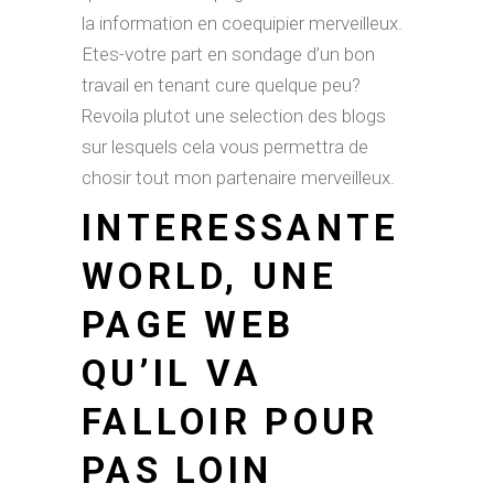
la information en coequipier merveilleux.
Etes-votre part en sondage d’un bon
travail en tenant cure quelque peu?
Revoila plutot une selection des blogs
sur lesquels cela vous permettra de
chosir tout mon partenaire merveilleux.
INTERESSANTE
WORLD, UNE
PAGE WEB
QU’IL VA
FALLOIR POUR
PAS LOIN