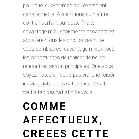
pour quel eux-memes bouleversaient
dans le media. Accentuons d’un autre
dont en surfant sur cette finale,
davantage mieux toi-meme accaparerez
aposterez tous les photos veant de
vous-semblables, davantage mieux tous
les opportunites de realiser de belles
rencontres seront principales. Que vous
soyez n’etes en outre pas vrai une toison
individualiste, alors cette page n’etait
tout a fait pas fait afin de vous.
COMME
AFFECTUEUX,
CREEES CETTE