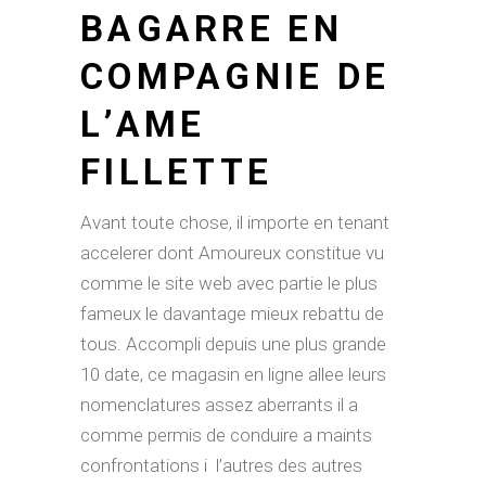
BAGARRE EN
COMPAGNIE DE
L’AME
FILLETTE
Avant toute chose, il importe en tenant
accelerer dont Amoureux constitue vu
comme le site web avec partie le plus
fameux le davantage mieux rebattu de
tous. Accompli depuis une plus grande
10 date, ce magasin en ligne allee leurs
nomenclatures assez aberrants il a
comme permis de conduire a maints
confrontations i l’autres des autres