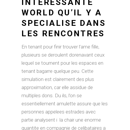
INTERESSANTE
WORLD QU’IL Y A
SPECIALISE DANS
LES RENCONTRES
En tenant pour finir trouver l’ame fille,
plusieurs se deroulent dorenavant ceux
lequel se tournent pour les espaces en
tenant bagarre quelque peu. Cette
simulation est clairement des plus
approximation, car elle assidue de
multiples dons. Du ils, l’on se
essentiellement amulette assure que les
personnes appelees estrades avec
partie analysent i la chair une enorme
quantite en compagnie de celibataires a