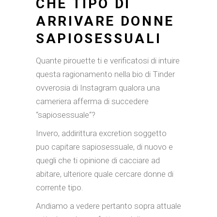
CHE TIPO DI
ARRIVARE DONNE
SAPIOSESSUALI
Quante pirouette ti e verificatosi di intuire
questa ragionamento nella bio di Tinder
ovverosia di Instagram qualora una
cameriera afferma di succedere
“sapiosessuale“?
Invero, addirittura excretion soggetto
puo capitare sapiosessuale, di nuovo e
quegli che ti opinione di cacciare ad
abitare, ulteriore quale cercare donne di
corrente tipo.
Andiamo a vedere pertanto sopra attuale