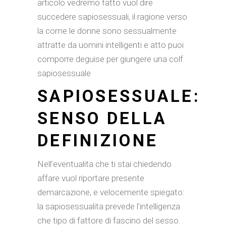
articolo vedremo fatto vuol dire
succedere sapiosessuali, il ragione verso
la come le donne sono sessualmente
attratte da uomini intelligenti e atto puoi
comporre deguise per giungere una colf
sapiosessuale
SAPIOSESSUALE:
SENSO DELLA
DEFINIZIONE
Nell’eventualita che ti stai chiedendo
affare vuol riportare presente
demarcazione, e velocemente spiegato:
la sapiosessualita prevede l’intelligenza
che tipo di fattore di fascino del sesso.