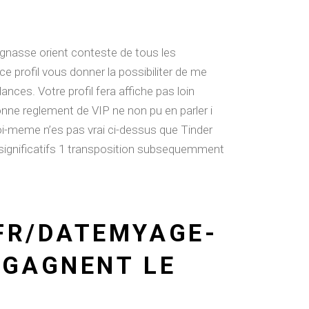
ignasse orient conteste de tous les
e profil vous donner la possibiliter de me
nces. Votre profil fera affiche pas loin
onne reglement de VIP ne non pu en parler i
oi-meme n’es pas vrai ci-dessus que Tinder
s significatifs 1 transposition subsequemment
FR/DATEMYAGE-
 GAGNENT LE