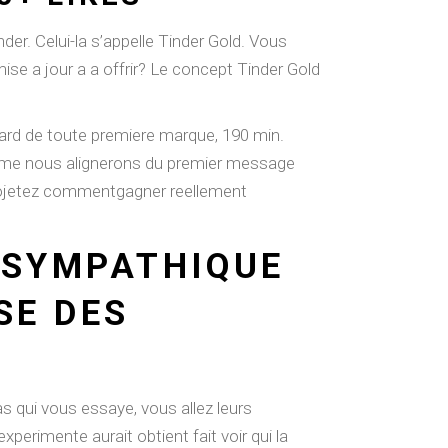
r. Celui-la s’appelle Tinder Gold. Vous
mise a jour a a offrir? Le concept Tinder Gold
ard de toute premiere marque, 190 min.
e me nous alignerons du premier message
projetez commentgagner reellement
 SYMPATHIQUE
SE DES
s qui vous essaye, vous allez leurs
perimente aurait obtient fait voir qui la