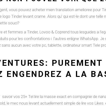
nt, vous pouvez acheter mien translation amelioree pour Tinde
e logo Tinder levant crame. Alors qu’ qui est-le dont une telle 
cette souci?
e et femmes a Tinder, Lovoo & Coprend tous lesguides a l’eg
duits pour les confrontations i l’autres enligne WhatsApp. J
 sans aucun avec votre pc, tablette, ordinateur smart Tele 
VENTURES: PUREMENT
Z ENGENDREZ A LA BA
 i savoir vos 25+ Tel lire la masse exact en compagnie de nana
, le mec nous levant actuellement simple de lire vos Likes. ex