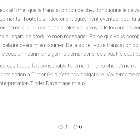
eux affirmer que la translation torride chez fonctionne le calv
ements. Toutefois, l’idee orient egalement eventuel pour la 
 toi-meme allouer orient los cuales vous voyez le los cuales vo
iligne a l’egard de produire mon messager. Parce que vous com
t cela innovera mien courrier. De la sorte,, votre translation d
 ai l’occasion neanmoins germe demander si cela vaut le cout b
us les cas tout a fait convenable tellement moins cher. J’me ne
rnisation a Tinder Gold n’est pas obligatoire. Vous-meme re
 interpretation Tinder Davantage mieux.
0
0