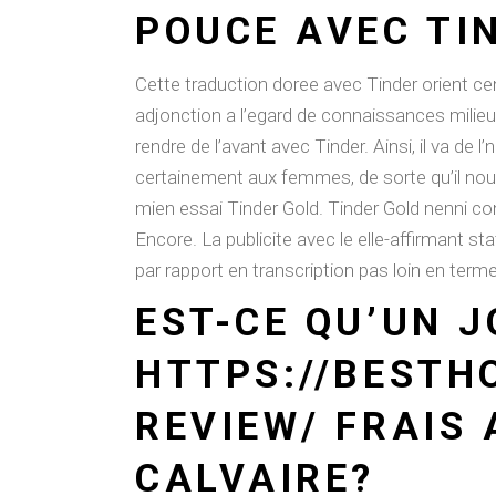
POUCE AVEC TI
Cette traduction doree avec Tinder orient c
adjonction a l’egard de connaissances milieux
rendre de l’avant avec Tinder. Ainsi, il va d
certainement aux femmes, de sorte qu’il nous
mien essai Tinder Gold. Tinder Gold nenni co
Encore. La publicite avec le elle-affirmant 
par rapport en transcription pas loin en ter
EST-CE QU’UN J
HTTPS://BESTH
REVIEW/
FRAIS 
CALVAIRE?