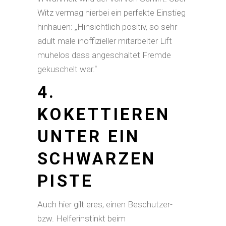
Witz vermag hierbei ein perfekte Einstieg
hinhauen: „Hinsichtlich positiv, so sehr
adult male inoffizieller mitarbeiter Lift
muhelos dass angeschaltet Fremde
gekuschelt war.“
4.
KOKETTIEREN
UNTER EIN
SCHWARZEN
PISTE
Auch hier gilt eres, einen Beschutzer-
bzw. Helferinstinkt beim