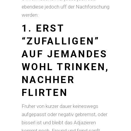
ebendiese jedoch uff der Nachforschung
werden:
1. ERST
“ZUFALLIGEN”
AUF JEMANDES
WOHL TRINKEN,
NACHHER
FLIRTEN
Fruher von kurzer dauer keineswegs
aufgepasst oder negativ gebremst, oder
bisserl ist und bleibt das Adjazieren
kommt noch. Freund und feind sanft