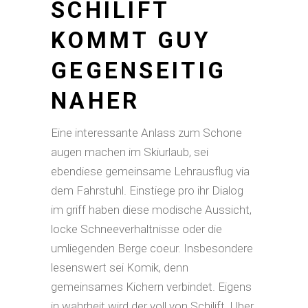
SCHILIFT
KOMMT GUY
GEGENSEITIG
NAHER
Eine interessante Anlass zum Schone
augen machen im Skiurlaub, sei
ebendiese gemeinsame Lehrausflug via
dem Fahrstuhl. Einstiege pro ihr Dialog
im griff haben diese modische Aussicht,
locke Schneeverhaltnisse oder die
umliegenden Berge coeur. Insbesondere
lesenswert sei Komik, denn
gemeinsames Kichern verbindet. Eigens
in wahrheit wird der voll von Schilift. Uber