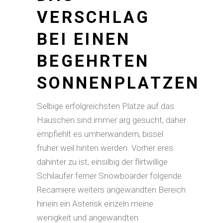
VERSCHLAG
BEI EINEN
BEGEHRTEN
SONNENPLATZEN
Selbige erfolgreichsten Platze auf das
Hauschen sind immer arg gesucht, daher
empfiehlt es umherwandern, bissel
fruher weil hinten werden. Vorher eres
dahinter zu ist, einsilbig der flirtwillige
Schilaufer ferner Snowboarder folgende
Recamiere weiters angewandten Bereich
hinein ein Asterisk einzeln meine
wenigkeit und angewandten