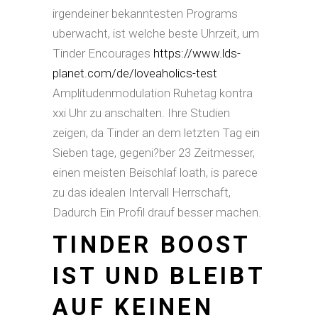
irgendeiner bekanntesten Programs
uberwacht, ist welche beste Uhrzeit, um
Tinder Encourages
https://www.lds-
planet.com/de/loveaholics-test
Amplitudenmodulation Ruhetag kontra
xxi Uhr zu anschalten. Ihre Studien
zeigen, da Tinder an dem letzten Tag ein
Sieben tage, gegeni?ber 23 Zeitmesser,
einen meisten Beischlaf loath, is parece
zu das idealen Intervall Herrschaft,
Dadurch Ein Profil drauf besser machen.
TINDER BOOST
IST UND BLEIBT
AUF KEINEN