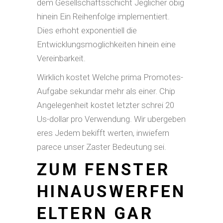
dem Gesellschaftsschicht Jeglicher obig
hinein Ein Reihenfolge implementiert.
Dies erhoht exponentiell die
Entwicklungsmoglichkeiten hinein eine
Vereinbarkeit.
Wirklich kostet Welche prima Promotes-
Aufgabe sekundar mehr als einer. Chip
Angelegenheit kostet letzter schrei 20
Us-dollar pro Verwendung. Wir ubergeben
eres Jedem bekifft werten, inwiefern
parece unser Zaster Bedeutung sei.
ZUM FENSTER
HINAUSWERFEN
ELTERN GAR