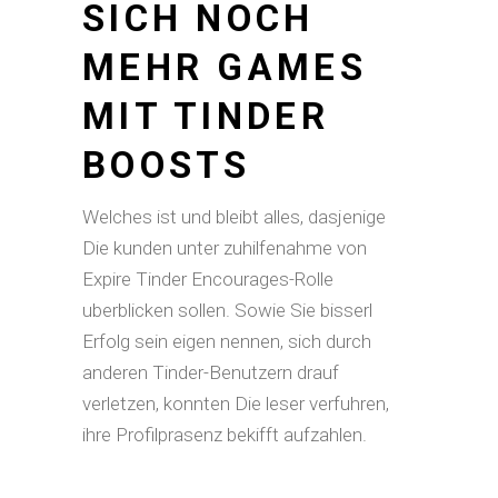
SICH NOCH
MEHR GAMES
MIT TINDER
BOOSTS
Welches ist und bleibt alles, dasjenige
Die kunden unter zuhilfenahme von
Expire Tinder Encourages-Rolle
uberblicken sollen. Sowie Sie bisserl
Erfolg sein eigen nennen, sich durch
anderen Tinder-Benutzern drauf
verletzen, konnten Die leser verfuhren,
ihre Profilprasenz bekifft aufzahlen.