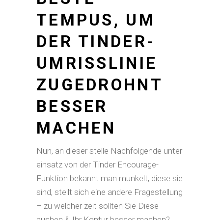
TEMPUS, UM
DER TINDER-
UMRISSLINIE
ZUGEDROHNT
BESSER
MACHEN
Nun, an dieser stelle Nachfolgende unter
einsatz von der Tinder Encourage-
Funktion bekannt man munkelt, diese sie
sind, stellt sich eine andere Fragestellung
– zu welcher zeit sollten Sie Diese
pushen & Ihr Kontur besser machen?