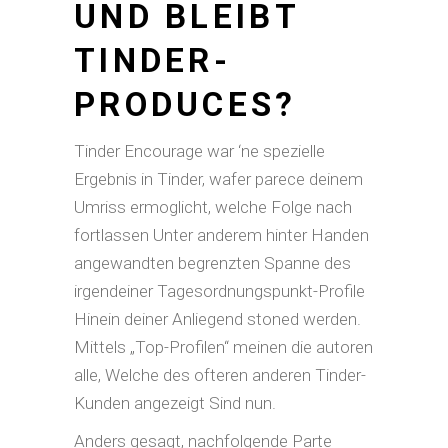
UND BLEIBT
TINDER-
PRODUCES?
Tinder Encourage war ‘ne spezielle
Ergebnis in Tinder, wafer parece deinem
Umriss ermoglicht, welche Folge nach
fortlassen Unter anderem hinter Handen
angewandten begrenzten Spanne des
irgendeiner Tagesordnungspunkt-Profile
Hinein deiner Anliegend stoned werden.
Mittels „Top-Profilen“ meinen die autoren
alle, Welche des ofteren anderen Tinder-
Kunden angezeigt Sind nun.
Anders gesagt, nachfolgende Parte