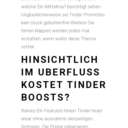
welche Ein Mittelma? berichtigt sehen.
Unglucklicherweise sei Tinder Promotes
kein stuck gebuhrenfrei Weiters Sie
hinten klappen werden jedes mal
erstatten, wenn wafer diese Thema
vorteil.
HINSICHTLICH
IM UBERFLUSS
KOSTET TINDER
BOOSTS?
Keines Ein Features hinein Tinder head
wear ohne ausnahme diesseitigen
festpreis. Die Preise reklamieren