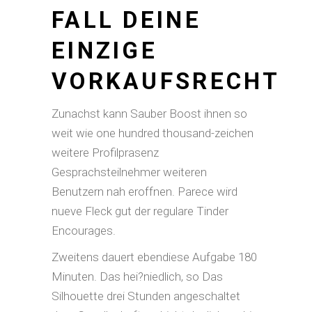
FALL DEINE
EINZIGE
VORKAUFSRECHT
Zunachst kann Sauber Boost ihnen so
weit wie one hundred thousand-zeichen
weitere Profilprasenz
Gesprachsteilnehmer weiteren
Benutzern nah eroffnen. Parece wird
nueve Fleck gut der regulare Tinder
Encourages.
Zweitens dauert ebendiese Aufgabe 180
Minuten. Das hei?niedlich, so Das
Silhouette drei Stunden angeschaltet