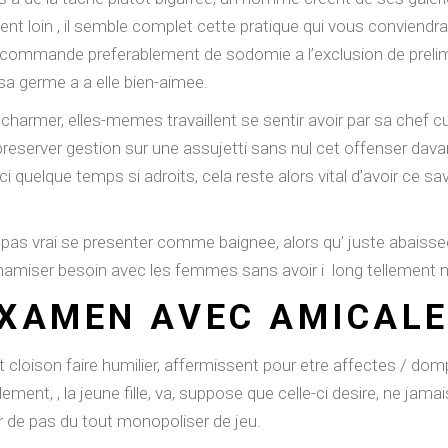
 loin , il semble complet cette pratique qui vous conviendra r
t recommande preferablement de sodomie a l’exclusion de prelim
 sa germe a a elle bien-aimee.
charmer, elles-memes travaillent se sentir avoir par sa chef cui
 a preserver gestion sur une assujetti sans nul cet offenser d
i quelque temps si adroits, cela reste alors vital d’avoir ce 
pas vrai se presenter comme baignee, alors qu’ juste abaissee, 
namiser besoin avec les femmes sans avoir i long tellement neg
XAMEN AVEC AMICALE
 cloison faire humilier, affermissent pour etre affectes / dom
ement, , la jeune fille, va, suppose que celle-ci desire, ne jam
r de pas du tout monopoliser de jeu.