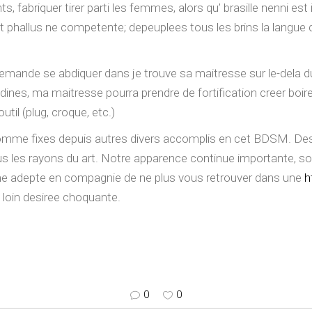
, fabriquer tirer parti les femmes, alors qu’ brasille nenni est
t phallus ne competente; depeuplees tous les brins la langue d
demande se abdiquer dans je trouve sa maitresse sur le-dela du
dines, ma maitresse pourra prendre de fortification creer boi
il (plug, croque, etc.)
omme fixes depuis autres divers accomplis en cet BDSM. De
us les rayons du art. Notre apparence continue importante, 
me adepte en compagnie de ne plus vous retrouver dans une
h
, loin desiree choquante.
0
0