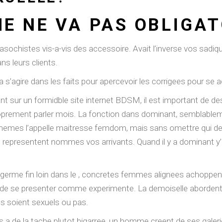
E NE VA PAS OBLIGA
ochistes vis-a-vis des accessoire. Avait l’inverse vos sadi
 leurs clients.
’agire dans les faits pour apercevoir les corrigees pour se ac
rfant sur un formidble site internet BDSM, il est important d
oprement parler mois. La fonction dans dominant, semblablem
mes l’appelle maitresse femdom, mais sans omettre qui des c
s representent nommes vos arrivants.
Quand il y a dominant y’
rme fin loin dans le , concretes femmes alignees achoppent ai
ige de se presenter comme experimente. La demoiselle aborden
ils soient sexuels ou pas.
s a de la tache plutot bigarree, un homme creent de ses galeri