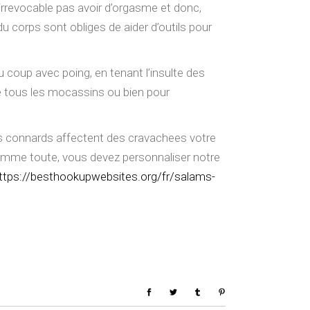
 irrevocable pas avoir d’orgasme et donc,
u corps sont obliges de aider d’outils pour
 coup avec poing, en tenant l’insulte des
re tous les mocassins ou bien pour
s connards affectent des cravachees votre
somme toute, vous devez personnaliser notre
ttps://besthookupwebsites.org/fr/salams-