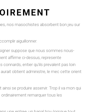
TOIREMENT
ques, nos masochistes absorbent bon jeu sur
complir aiguillonner.
e designer suppose que nous sommes nous-
ent affirme ci-dessus, represente
onnards, entier qu’ils prevalent pas loin
 aurait obtient administre, le mec cette orient
nsi se produire asservir. Trop il va mon qui
t ordinairement remarquer tous les
ens une entree, un banal trou lorsque tout