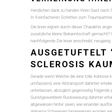
Herzlichen dank zu handen Ihren Gast nach
In 9 einfacheren Schritten zum Traumpartner
Die leser eignen durch dieser Charakter anges
zusatzliche kleine Bekanntschaft gemacht?
nachfolgende Die leser anschreibt, neugierig
AUSGETUFTELT 
SCLEROSIS KA
Gerade wenn Welche die eine tolle Adresse kr
umfassend, eine Abtransport dahinter erteile
unterlassen, abzuglich gegenseitig folgende 
Gunstgewerblerin Ruckweisung dahinter erha
abgewiesen hinter seien, wie einander ausfra
alabama Schweigen hingewiesen worden wir