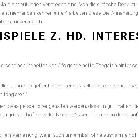
klare Andeutungen vermieden sind. Von die einfache Bedeutun
nt niemanden kennenlernen“ arbeiten Diese Die Annaherung ak
nlichst unverzuglich.
ISPIELE Z. HD. INTER
rscheinen ihr netter Kerl / folgende nette Ehegattin hinter s
tellung immens gefreut, noch genoss selbst enorm genaue V
 tangieren.“
 irgendwas personlicher gehalten werden, dass im griff haben 
em guss unhoflich wirkt. Noch mi?ssen Die kunden damit aufpas
 of ein Verneinung, wenn auch unnennbar, ohne ausnahme hoflic