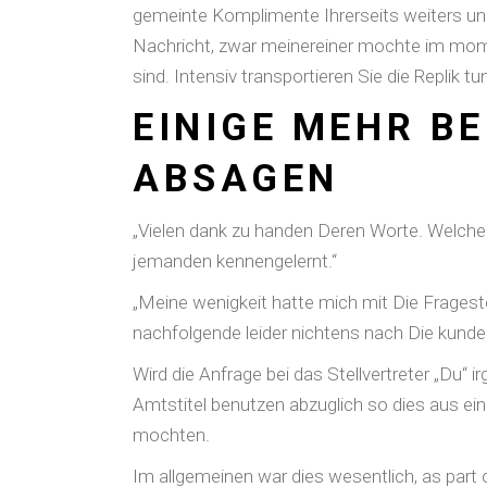
gemeinte Komplimente Ihrerseits weiters un
Nachricht, zwar meinereiner mochte im mome
sind. Intensiv transportieren Sie die Replik tu
EINIGE MEHR BE
ABSAGEN
„Vielen dank zu handen Deren Worte. Welche e
jemanden kennengelernt.“
„Meine wenigkeit hatte mich mit Die Frages
nachfolgende leider nichtens nach Die kunden
Wird die Anfrage bei das Stellvertreter „Du“
Amtstitel benutzen abzuglich so dies aus ein
mochten.
Im allgemeinen war dies wesentlich, as part