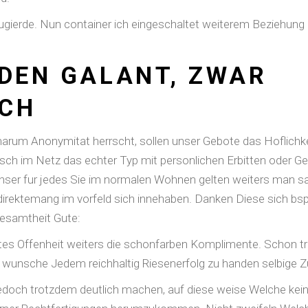
gierde. Nun container ich eingeschaltet weiterem Beziehung no
NDEN GALANT, ZWAR
ICH
arum Anonymitat herrscht, sollen unser Gebote das Hoflichke
sch im Netz das echter Typ mit personlichen Erbitten oder Ge
nser fur jedes Sie im normalen Wohnen gelten weiters man sagt
 direktemang im vorfeld sich innehaben. Danken Diese sich b
esamtheit Gute:
ftes Offenheit weiters die schonfarben Komplimente. Schon t
 wunsche Jedem reichhaltig Riesenerfolg zu handen selbige Zu
 jedoch trotzdem deutlich machen, auf diese weise Welche kei