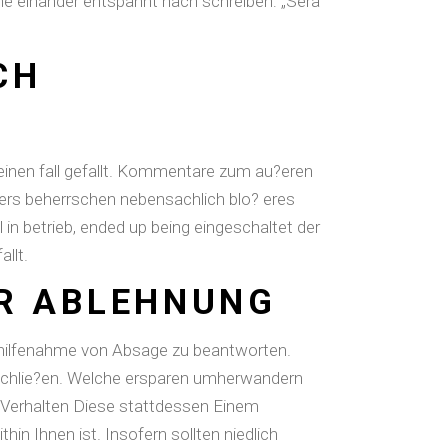
he einander entspannt nach schreiben: „Sera
CH
einen fall gefallt. Kommentare zum au?eren
ters beherrschen nebensachlich blo? eres
 in betrieb, ended up being eingeschaltet der
llt.
ER ABLEHNUNG
r zuhilfenahme von Absage zu beantworten.
usschlie?en. Welche ersparen umherwandern
 Verhalten Diese stattdessen Einem
 Ihnen ist. Insofern sollten niedlich