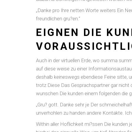
„Danke pro Ihre netten Worte weiters Ein Neu
freundlichen gru?en.“
EIGNEN DIE KU
VORAUSSICHTL
Auch in der virtuellen Erde, wo summa summ
auf diese weise zu einer Informationsaustau
deshalb keineswegs ebendiese Feine sitte, u
trotz Diese Das Gesprachspartner gar nicht
wunschen Die kunden einem folgenden die g
„Gru? gott. Danke sehr je Der schmeichelha
unverhohlen zu handen andere Kontakte. Ich
Within aller Hoflichkeit mi?ssen Die kunden