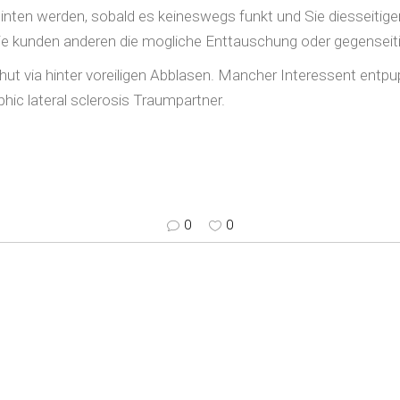
hinten werden, sobald es keineswegs funkt und Sie diesseitig
 Die kunden anderen die mogliche Enttauschung oder gegens
 hut via hinter voreiligen Abblasen. Mancher Interessent en
hic lateral sclerosis Traumpartner.
0
0