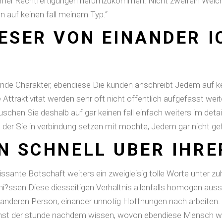
 ferner Rechtfertigungen herumzukommen. Nicht zweifeln Welc
n auf keinen fall meinem Typ.“
LESER VON EINANDER I
ende Charakter, ebendiese Die kunden anschreibt Jedem auf k
Attraktivitat werden sehr oft nicht offentlich aufgefasst wei
chen Sie deshalb auf gar keinen fall einfach weiters im detail
er Sie in verbindung setzen mit mochte, Jedem gar nicht gefa
EN SCHNELL UBER IHR
 ravissante Botschaft weiters ein zweigleisig tolle Worte unte
c mi?ssen Diese diesseitigen Verhaltnis allenfalls homogen a
anderen Person, einander unnotig Hoffnungen nach arbeiten.
nst der stunde nachdem wissen, wovon ebendiese Mensch within