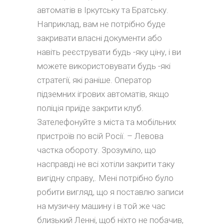
автоматів в Іркутську та Братську.
Наприклад, вам не потрібно буде
закривати власні документи або
навіть реєструвати будь -яку ціну, і ви
можете використовувати будь -які
стратегії, які раніше. Оператор
підземних ігрових автоматів, якщо
поліція приїде закрити клуб.
Зателефонуйте з міста та мобільних
пристроїв по всій Росії. – Левова
частка обороту. Зрозуміло, що
насправді не всі хотіли закрити таку
вигідну справу,. Мені потрібно було
робити вигляд, що я поставлю записи
на музичну машину і в той же час
близький Ленні, щоб ніхто не побачив,