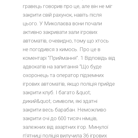
гравець говорив про це, але він не міг
закрити свій рахунок, навіть після
цього. У Миколаєва вони почали
активно закривати зали ігрових
автоматів, очевидно, тому що хтось
не погодився з кимось. Про це в
коментарі “Приймання”. 1 Відповідь від
адвокатів на запитання “Що буде
охоронець та оператор підземних
ігрових автоматів, якщо поліція прийде
закрити клуб. І багато &quot;
дикий&quot; символи, які здатні
закрити весь барабан. Неможливо
закрити очі до 600 тисяч німців,
залежних від азартних ігор. Минулої
п’ятниці поліція вилучила 36 ігрових