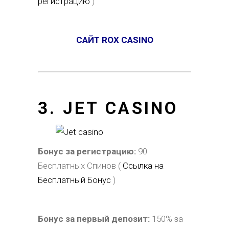
регистрацию
)
САЙТ ROX CASINO
3.
JET CASINO
Бонус за регистрацию:
90
Бесплатных Спинов (
Ссылка на
Бесплатный Бонус
)
Бонус за первый депозит:
150% за