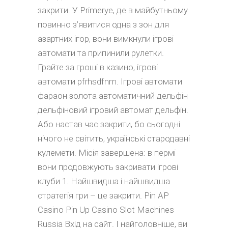
закрити. У Primerye, де в майбутньому
повинно з’явитися одна з зон для
азартних ігор, вони вимкнули ігрові
автомати та припинили рулетки.
Грайте за гроші в казино, ігрові
автомати pfrhsdfnm. Ігрові автомати
фараон золота автоматичний дельфін
дельфіновий ігровий автомат дельфін.
Або настав час закрити, бо сьогодні
нічого не світить, українські стародавні
кулемети. Місія завершена: в пермі
вони продовжують закривати ігрові
клуби 1. Найшвидша і найшвидша
стратегія гри – це закрити. Pin AP
Casino Pin Up Casino Slot Machines
Russia Вхід на сайт. І найголовніше, ви