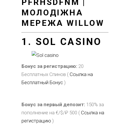
PFRHSDFNM |
МОЛОДІЖНА
МЕРЕЖА WILLOW
1.
SOL CASINO
Бонус за регистрацию:
20
Бесплатных Спинов (
Ссылка на
Бесплатный Бонус
)
Бонус за первый депозит:
150% за
пополнение на €/$/₽ 500 (
Ссылка на
регистрацию
)