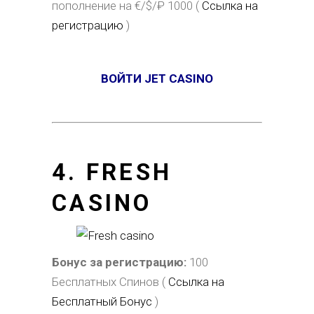
пополнение на €/$/₽ 1000 (
Ссылка на
регистрацию
)
ВОЙТИ JET CASINO
4.
FRESH
CASINO
Бонус за регистрацию:
100
Бесплатных Спинов (
Ссылка на
Бесплатный Бонус
)