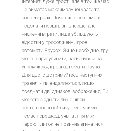
Інтернеті дуже прості, але в той же час
це вимагає максимальної уваги та
концентрації. Початківці не в змозі
подолати перші рівні вперше, але
численні втрати лише збільшують
відсотки у проходженні, ігрові
автомати Paybox. Якщо необхідно, гру
можна призупинити, натиснувши на
«проміжок», ігрові автомати Лауно.
Для цього дотримуйтесь наступних
правил: чіпи видаляються, якщо
поєднати дві однакові зображення; Ви
можете з’єднати лише чіпси,
розташовані поблизу, і між якими
немає перешкод; уявна лінія між
парою плиток не повинна згинатися