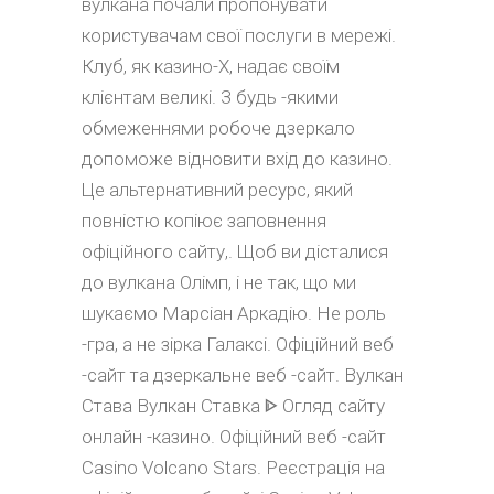
вулкана почали пропонувати
користувачам свої послуги в мережі.
Клуб, як казино-X, надає своїм
клієнтам великі. З будь -якими
обмеженнями робоче дзеркало
допоможе відновити вхід до казино.
Це альтернативний ресурс, який
повністю копіює заповнення
офіційного сайту,. Щоб ви дісталися
до вулкана Олімп, і не так, що ми
шукаємо Марсіан Аркадію. Не роль
-гра, а не зірка Галаксі. Офіційний веб
-сайт та дзеркальне веб -сайт. Вулкан
Става Вулкан Ставка ᐈ Огляд сайту
онлайн -казино. Офіційний веб -сайт
Casino Volcano Stars. Реєстрація на