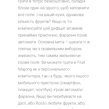
грати в тетріс безкоштовно, складні
блоки один на одного, щоб заповнити
все поле. І на вашій кухні, однакова
кількість фруктів? Якщо ні, то
компенсуйте цей дефіцит вітамінів
принаймні практично, фараонні ігрові
автомати. Основна мета – шукати ті ж
плитки, які з правильним вибором
зникають, тим самим звільняючи
ігрове поле. Ви можете грати в Fruit
Majong як з персонального
комп’ютера, так і з будь -якого іншого
мобільного пристрою (смартфон,
планшет, ноутбук), ігрові автомати
фараона. Якщо ви перебуваєте на
дієті, або Rosto любите фрукти, або,