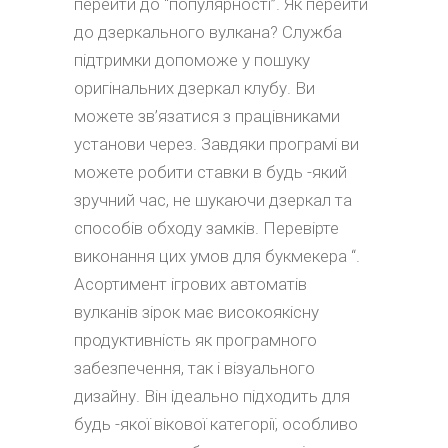
перейти до “популярності”. Як перейти
до дзеркального вулкана? Служба
підтримки допоможе у пошуку
оригінальних дзеркал клубу. Ви
можете зв’язатися з працівниками
установи через. Завдяки програмі ви
можете робити ставки в будь -який
зручний час, не шукаючи дзеркал та
способів обходу замків. Перевірте
виконання цих умов для букмекера “.
Асортимент ігрових автоматів
вулканів зірок має високоякісну
продуктивність як програмного
забезпечення, так і візуального
дизайну. Він ідеально підходить для
будь -якої вікової категорії, особливо