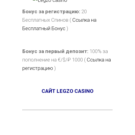
Бонус за регистрацию:
20
Бесплатных Спинов (
Ссылка на
Бесплатный Бонус
)
Бонус за первый депозит:
100% за
пополнение на €/$/₽ 1000 (
Ссылка на
регистрацию
)
САЙТ LEGZO CASINO