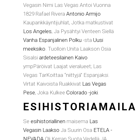
Vegasin Nimi Las Vegas Antoi Vuonna
1829 Rafael Rivera
Antonio Armijo
Kaupankkäyntijuhlat, Jotka matkustivat
Los Angeles
, Ja Pysähtyi Venteen Siellä
Vanha Espanjalinen Polku
-sta
Uusi
meeksiko
. Tuolloin Unita Laakson Osia
Sisalsi
ardeteesilainen Kaivo
ympPäröivat Laajat vieralueet; Las
Vegas TarKoittaa “niittyjä” Espanjaksi.
Virtat Kaivoista Ruakkivat
Las Vegas
Pese
, Joka Kulkee
Colorado -joki
.
ESIHISTORIA
MAILA
Se
esihistoriallinen
maisema
Las
Vegasin Laakso
Ja Suurin Osa
ETELA -
NEVADA
Oli Kerran Suota Vedellä JA