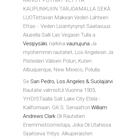
KAUPUNKUIIN TARJOAMALLA SEKÄ
LUOTettavan Makean Veden Lähteen
Ettas -. Veden Lisäntynynyt Saatavuus
Alueella Salli Las Vegasin Tulla a
Vesipysäki
, narkina
vaunujuna
Ja
myöhemmin rautatiet, Los Angelesin Ja
Pisteiden Välisen Polun, Kuten
Albuquerque, New Mexico, Polulla.
Se
San Pedro, Los Angeles & Suolajärvi
Rautatie valmistUi Vuonna 1905,
YHDISTäällä Salt Lake City Etelä -
Kaliforniaan. OA.S. Senaattori
William
Andrews Clark
Oli Rautatien
Enemmistöomistaja, Joka Oli Utahissa
Sijaitseva Yritys. Alkuperäisten