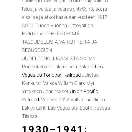
huolimatta las vegasilla oli monipuolinen
talus ja vakaa ja vauras yritySyhteisö, ja
sissi se ja atkoi kasvuaan vuoteen 1917
ASTI. Tuona Vuonna Liittovaltion
HalliTutsen YHDISTELMÄ
TALOUDELLISIA VAIKUTTEITA JA
RESUSSSIEN
UUDELEENOHJAAMISTA SoDan
Ponnistelujen Tukemiseki Pakotti
Las
Vegas Ja Tonopah Railroad
Julistaa
Konkursi. Vaikka William Clark Myi
Yrityksen Jännnökset
Union Pacific
Railroad
, Vuoden 1922 Valtakunnallinen
Lakko Lähti Las Vegasista Epatoivisessa
Tilassa.
1930–1941: