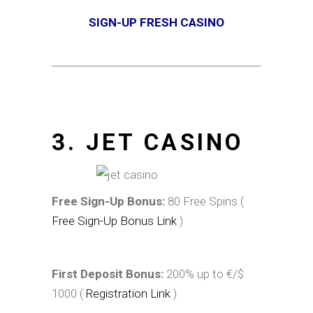
SIGN-UP FRESH CASINO
3.
JET CASINO
Free Sign-Up Bonus:
80 Free Spins (
Free Sign-Up Bonus Link
)
First Deposit Bonus:
200% up to €/$
1000 (
Registration Link
)