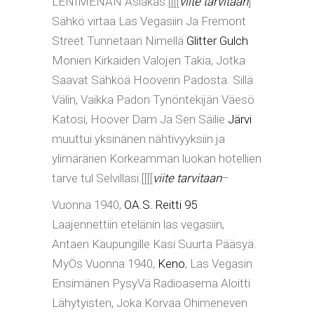
LENIMENAN Asiakas.[[[[
viite tarvitaan
]
Sähkö virtaa Las Vegasiin Ja Fremont
Street Tunnetaan Nimellä
Glitter Gulch
Monien Kirkaiden Valojen Takia, Jotka
Saavat Sähköä Hooverin Padosta. Sillä
Välin, Vaikka Padon Tynöntekijän Väesö
Katosi, Hoover Dam Ja Sen Säilie
Järvi
muuttui yksinänen nähtivyyksiin ja
ylimärärien Korkeamman luokan hotellien
tarve tul Selvillasi.[[[[
viite tarvitaan
–
Vuonna 1940,
OA.S. Reitti 95
Laajennettiin etelänin las vegasiin,
Antaen Kaupungille Kasi Suurta Pääsyä.
MyÖs Vuonna 1940,
Keno
, Las Vegasin
Ensimänen PysyVä Radioasema Aloitti
Lähytyisten, Joka Korvaa Ohimeneven