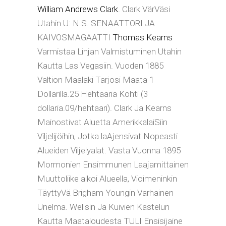
William Andrews Clark
. Clark VärVäsi
Utahin U: N.S. SENAATTORI JA
KAIVOSMAGAATTI
Thomas Kearns
Varmistaa Linjan Valmistuminen Utahin
Kautta Las Vegasiin. Vuoden 1885
Valtion Maalaki Tarjosi Maata 1
Dollarilla.25 Hehtaaria Kohti (3
dollaria.09/hehtaari). Clark Ja Kearns
Mainostivat Aluetta AmerikkalaiSiin
Viljelijöihin, Jotka laAjensivat Nopeasti
Alueiden Viljelyalat. Vasta Vuonna 1895
Mormonien Ensimmunen Laajamittainen
Muuttoliike alkoi Alueella, Vioimeninkin
TäyttyVä Brigham Youngin Varhainen
Unelma. Wellsin Ja Kuivien Kastelun
Kautta Maataloudesta TULI Ensisijaine