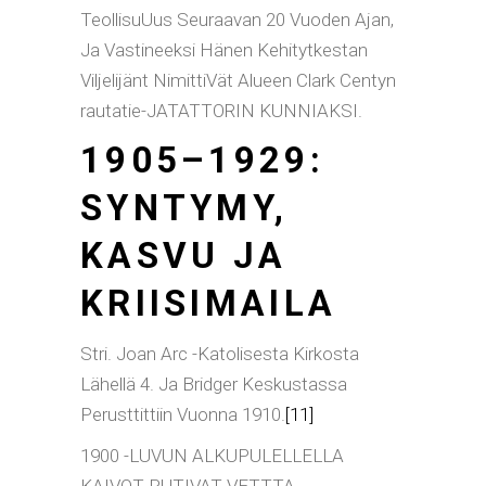
TeollisuUus Seuraavan 20 Vuoden Ajan,
Ja Vastineeksi Hänen Kehitytkestan
Viljelijänt NimittiVät Alueen Clark Centyn
rautatie-JATATTORIN KUNNIAKSI.
1905–1929:
SYNTYMY,
KASVU JA
KRIISI
MAILA
Stri. Joan Arc -Katolisesta Kirkosta
Lähellä 4. Ja Bridger Keskustassa
Perusttittiin Vuonna 1910.
[11]
1900 -LUVUN ALKUPULELLELLA
KAIVOT PUTIVAT VETTTA