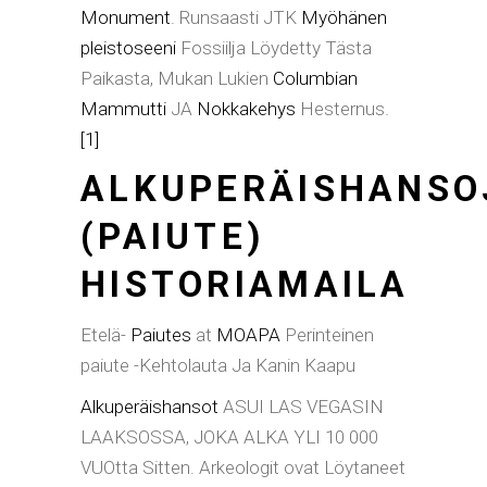
Monument
. Runsaasti JTK
Myöhänen
pleistoseeni
Fossiilja Löydetty Tästa
Paikasta, Mukan Lukien
Columbian
Mammutti
JA
Nokkakehys
Hesternus.
[1]
ALKUPERÄISHANSO
(PAIUTE)
HISTORIA
MAILA
Etelä-
Paiutes
at
MOAPA
Perinteinen
paiute -Kehtolauta Ja Kanin Kaapu
Alkuperäishansot
ASUI LAS VEGASIN
LAAKSOSSA, JOKA ALKA YLI 10 000
VUOtta Sitten. Arkeologit ovat Löytaneet