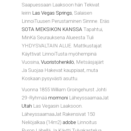
Saapuessaan Laaksoon hän Tekivat
leirin
Las Vegas Springs
, Salaisen
LinnoiTuusen Perustaminen Sinnne. Eräs
SOTA MEKSIKON KANSSA
Tapahtui,
MinKä Seurauksena Alueesta Tuli
YHDYSVALTAIN ALUE. Mattkustajat
Käyttivat LinnoiTusta myöhempinä
Vuosina,
Vuoristohenkilö
, Metsäsjajärt
Ja Suojaa Hakevat kauppiaat, muta
Koskaan pysyvästi asuttu.
Vuonna 1855 William Groingehurst Johti
29 -Ryhmää
mormoni
LäheyssaarnaaJat
Utah
Las Vegasin Laaksoon.
LäheyssaarnaaJat Rakensivat 150
Neliöjalkaa (14m2)
adobe
Linnoitus
Puron Lähellä Ja Käytti Tulvakastelua