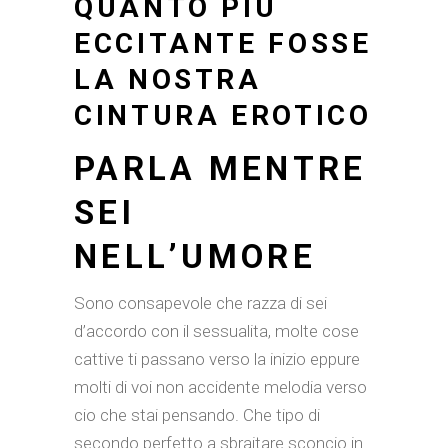
QUANTO PIU
ECCITANTE FOSSE
LA NOSTRA
CINTURA EROTICO
PARLA MENTRE
SEI
NELL’UMORE
Sono consapevole che razza di sei
d’accordo con il sessualita, molte cose
cattive ti passano verso la inizio eppure
molti di voi non accidente melodia verso
cio che stai pensando. Che tipo di
secondo perfetto a sbraitare sconcio in