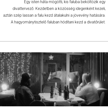
Egy isten háta mögötti, kis faluba beköltözik egy
divattervező. Kezdetben a közösség idegenként kezeli,
aztán szép lassan a falu kezd átalakulni a jövevény hatására.
A hagyománytisztelő faluban hódítani kezd a divatőrület.
MINDEN CSILLAG / STARS OF LITTLE
IMPORTANCE