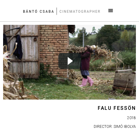
FALU FESSÖN
2018
DIRECTOR: SIMÓ IBOLYA