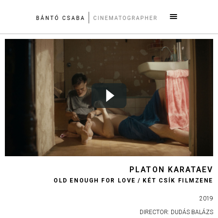
PLATON KARATAEV
OLD ENOUGH FOR LOVE / KÉT CSÍK FILMZENE
2019
DIRECTOR: DUDÁS BALÁZS