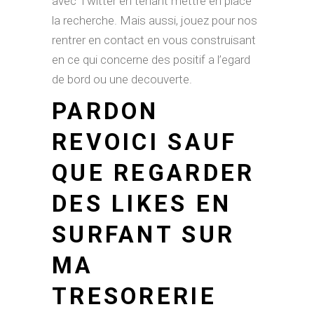
avec Twitter en tenant mettre en place
la recherche. Mais aussi, jouez pour nos
rentrer en contact en vous construisant
en ce qui concerne des positif a l’egard
de bord ou une decouverte.
PARDON
REVOICI SAUF
QUE REGARDER
DES LIKES EN
SURFANT SUR
MA
TRESORERIE