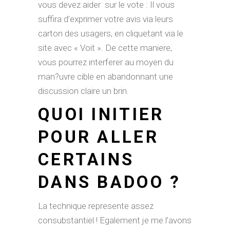
vous devez aider
sur le vote : Il vous
suffira d’exprimer votre avis via leurs
carton des usagers, en cliquetant via le
site avec « Voit ». De cette maniere,
vous pourrez interferer au moyen du
man?uvre cible en abandonnant une
discussion claire un brin.
QUOI INITIER
POUR ALLER
CERTAINS
DANS BADOO ?
La technique represente assez
consubstantiel ! Egalement je me l’avons