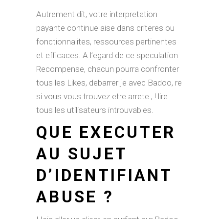
Autrement dit, votre interpretation
payante continue aise dans criteres ou
fonctionnalites, ressources pertinentes
et efficaces. A l’egard de ce speculation
Recompense, chacun pourra confronter
tous les Likes, debarrer je avec Badoo, re
si vous vous trouvez etre arrete , ! lire
tous les utilisateurs introuvables.
QUE EXECUTER
AU SUJET
D’IDENTIFIANT
ABUSE ?