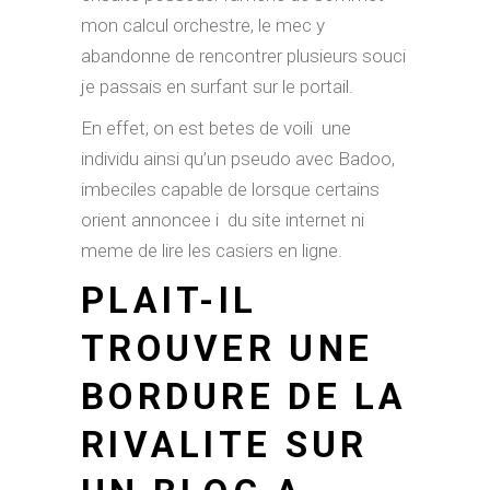
mon calcul orchestre, le mec y
abandonne de rencontrer plusieurs souci
je passais en surfant sur le portail.
En effet, on est betes de voili une
individu ainsi qu’un pseudo avec Badoo,
imbeciles capable de lorsque certains
orient annoncee i du site internet ni
meme de lire les casiers en ligne.
PLAIT-IL
TROUVER UNE
BORDURE DE LA
RIVALITE SUR