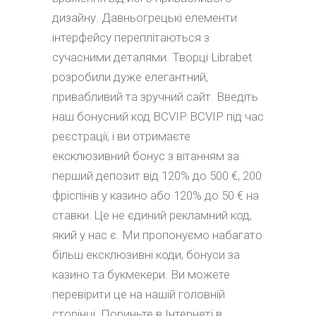
дизайну. Давньогрецькі елементи
інтерфейсу переплітаються з
сучасними деталями. Творці Librabet
розробили дуже елегантний,
привабливий та зручний сайт. Введіть
наш бонусний код BCVIP BCVIP під час
реєстрації, і ви отримаєте
ексклюзивний бонус з вітанням за
перший депозит від 120% до 500 €, 200
фріспінів у казино або 120% до 50 € на
ставки. Це не єдиний рекламний код,
який у нас є. Ми пропонуємо набагато
більш ексклюзивні коди, бонуси за
казино та букмекери. Ви можете
перевірити це на нашій головній
сторінці. Пориньте в Інтернеті в