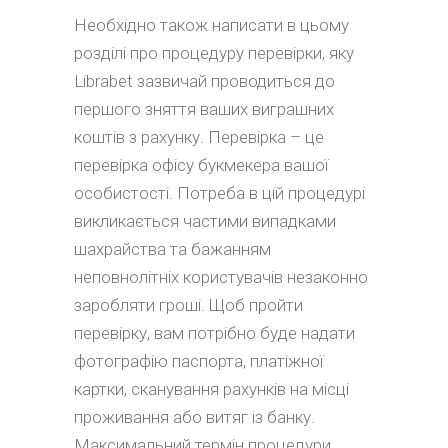
Необхідно також написати в цьому
розділі про процедуру перевірки, яку
Librabet зазвичай проводиться до
першого зняття ваших виграшних
коштів з рахунку. Перевірка – це
перевірка офісу букмекера вашої
особистості. Потреба в цій процедурі
викликається частими випадками
шахрайства та бажанням
неповнолітніх користувачів незаконно
заробляти гроші. Щоб пройти
перевірку, вам потрібно буде надати
фотографію паспорта, платіжної
картки, сканування рахунків на місці
проживання або витяг із банку.
Максимальний термін процедури