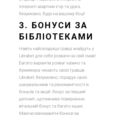
Інтернеті азартних ігор та удачі,
безумовно, буде на вашому боці!
3. БОНУСИ ЗА
БІБЛІОТЕКАМИ
Навіть найскладніші гравці знайдуть у
Librabet для себе розваги на свій смак!
Багато варіантів розваг казино та
букмекера чекають своїх гравців.
Librabet, безумовно, порадує своїх
шанувальників та різноманітності їх
бонусів та акцій: бонус за перший
депозит, щотижневе повернення,
вітальний бонус та багато інших.
Маючи різноманітні бонуси за