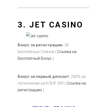
3.
JET CASINO
Бонус за регистрацию:
50
Бесплатных Спинов (
Ссылка на
Бесплатный Бонус
)
Бонус за первый депозит:
200% за
пополнение на €/$/₽ 300 (
Ссылка на
регистрацию
)