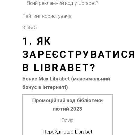
Який рекламний код у Librabet?
Рейтинг користувача
3.58/5
1. ЯК
ЗАРЕЄСТРУВАТИС
В LIBRABET?
Бонус Max Librabet (максимальний
бонус в Інтернеті)
Промоційний код бібліотеки
лютий 2023
Bcvip
Перейдіть до Librabet