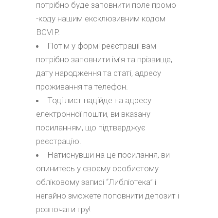
потрібно буде заповнити поле промо
-коду нашим ексклюзивним кодом
BCVIP.
Потім у формі реєстрації вам
потрібно заповнити ім’я та прізвище,
дату народження та статі, адресу
проживання та телефон.
Тоді лист надійде на адресу
електронної пошти, ви вказану
посиланням, що підтверджує
реєстрацію.
Натиснувши на це посилання, ви
опинитесь у своєму особистому
обліковому записі “Либліотека” і
негайно зможете поповнити депозит і
розпочати гру!