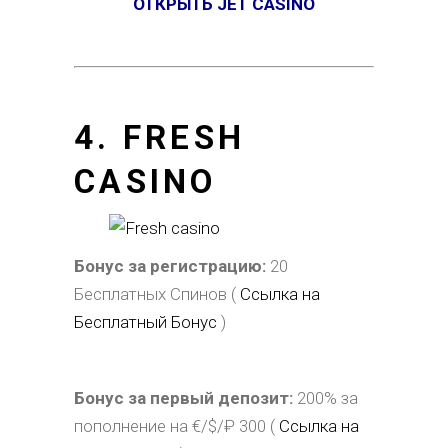
ОТКРЫТЬ JET CASINO
4.
FRESH
CASINO
Бонус за регистрацию:
20
Бесплатных Спинов (
Ссылка на
Бесплатный Бонус
)
Бонус за первый депозит:
200% за
пополнение на €/$/₽ 300 (
Ссылка на