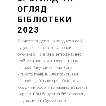
ОГЛЯД
БІБЛІОТЕКИ
2023
Либліотека ідеально поєднує в собі
чудове казино та популярний
букмекер! Приємний інтерфейс веб
-сайту та простота використання
Librabet Залучають величезну
кількість гравців. Але користувачі
Librabet ще більше приваблюють
юридичну роботу та наявність ліцензії
Керасо. Різні бонуси за бібліотеками,
акції казино та букмекер не