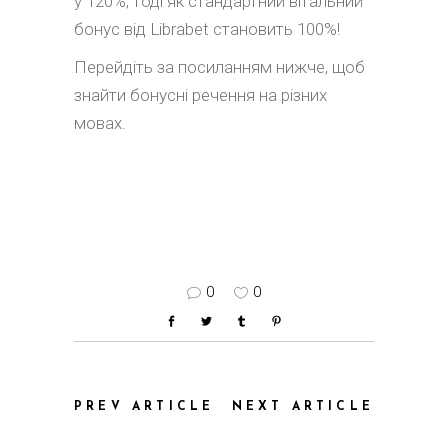
у 120%, тоді як стандартний вітальний
бонус від Librabet становить 100%!
Перейдіть за посиланням нижче, щоб
знайти бонусні речення на різних
мовах.
0
0
PREV ARTICLE
NEXT ARTICLE