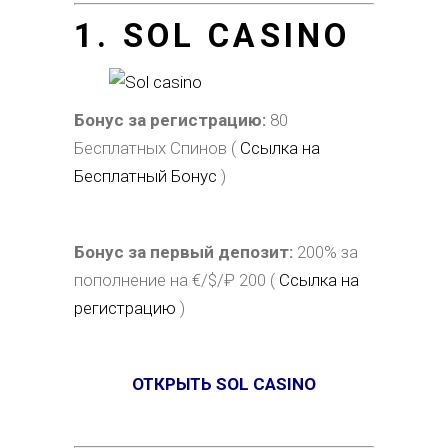
1.
SOL CASINO
Бонус за регистрацию:
80
Бесплатных Спинов (
Ссылка на
Бесплатный Бонус
)
Бонус за первый депозит:
200% за
пополнение на €/$/₽ 200 (
Ссылка на
регистрацию
)
ОТКРЫТЬ SOL CASINO