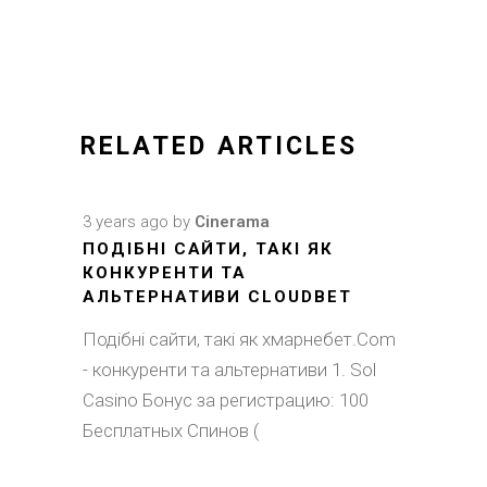
RELATED ARTICLES
3 years ago
by
Cinerama
ПОДІБНІ САЙТИ, ТАКІ ЯК
КОНКУРЕНТИ ТА
АЛЬТЕРНАТИВИ CLOUDBET
Подібні сайти, такі як хмарнебет.Com
- конкуренти та альтернативи 1. Sol
Casino Бонус за регистрацию: 100
Бесплатных Спинов (