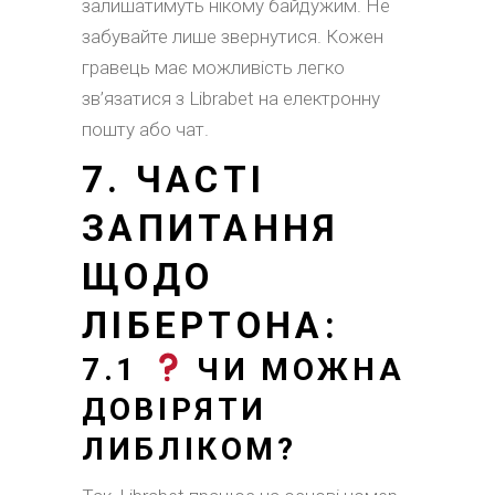
залишатимуть нікому байдужим. Не
забувайте лише звернутися. Кожен
гравець має можливість легко
зв’язатися з Librabet на електронну
пошту або чат.
7. ЧАСТІ
ЗАПИТАННЯ
ЩОДО
ЛІБЕРТОНА:
7.1
ЧИ МОЖНА
ДОВІРЯТИ
ЛИБЛІКОМ?