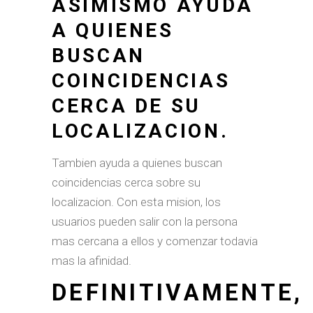
ASIMISMO AYUDA
A QUIENES
BUSCAN
COINCIDENCIAS
CERCA DE SU
LOCALIZACION.
Tambien ayuda a quienes buscan
coincidencias cerca sobre su
localizacion. Con esta mision, los
usuarios pueden salir con la persona
mas cercana a ellos y comenzar todavia
mas la afinidad.
DEFINITIVAMENTE,