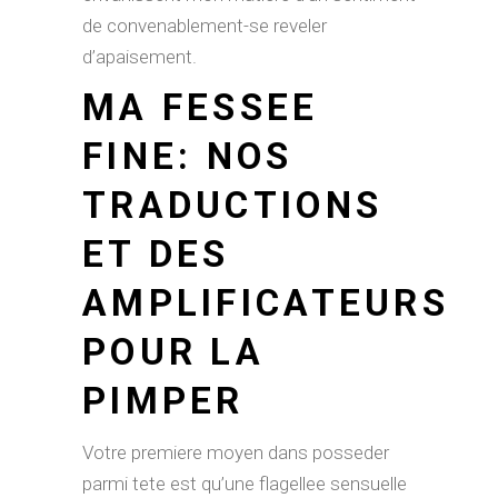
de convenablement-se reveler
d’apaisement.
MA FESSEE
FINE: NOS
TRADUCTIONS
ET DES
AMPLIFICATEURS
POUR LA
PIMPER
Votre premiere moyen dans posseder
parmi tete est qu’une flagellee sensuelle