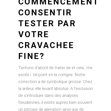
COMMENCEMENT
CONSENTIR
TESTER PAR
VOTRE
CRAVACHEE
FINE?
Tentons d’abord de traiter de et cela , me
excite i tel point en la corrigee. Notre
correction a de symbolique grosse. Chez
la ardeur, elle levant absolue. A l’exclusion
de s’introduire dans des analyses
freudiennes, il existe aupres bien souvent
un principe de alienation ainsi que de