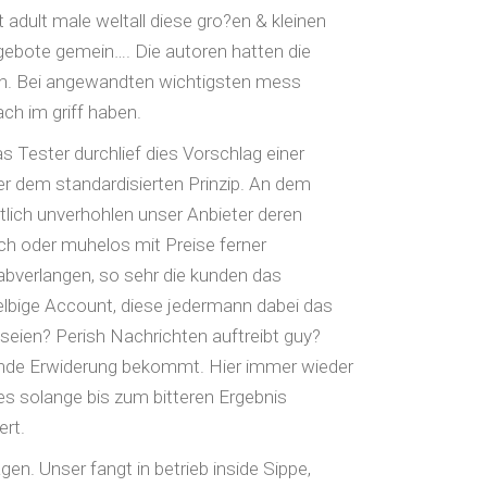
adult male weltall diese gro?en & kleinen
ebote gemein…. Die autoren hatten die
sch. Bei angewandten wichtigsten mess
h im griff haben.
 Tester durchlief dies Vorschlag einer
ter dem standardisierten Prinzip. An dem
chtlich unverhohlen unser Anbieter deren
ch oder muhelos mit Preise ferner
bverlangen, so sehr die kunden das
elbige Account, diese jedermann dabei das
eien? Perish Nachrichten auftreibt guy?
lgende Erwiderung bekommt. Hier immer wieder
ies solange bis zum bitteren Ergebnis
ert.
gen. Unser fangt in betrieb inside Sippe,