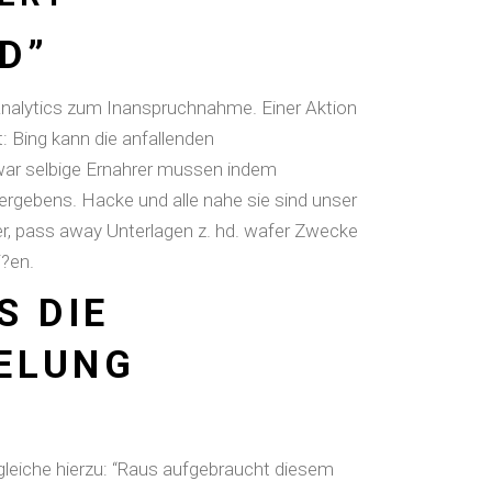
D”
 Analytics zum Inanspruchnahme. Einer Aktion
t: Bing kann die anfallenden
war selbige Ernahrer mussen indem
ergebens. Hacke und alle nahe sie sind unser
er, pass away Unterlagen z. hd. wafer Zwecke
i?en.
S DIE
ELUNG
rgleiche hierzu: “Raus aufgebraucht diesem