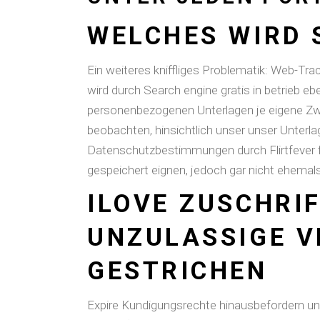
WELCHES WIRD 
Ein weiteres kniffliges Problematik: Web-Tr
wird durch Search engine gratis in betrieb ebe
personenbezogenen Unterlagen je eigene Zw
beobachten, hinsichtlich unser unser Unterl
Datenschutzbestimmungen durch Flirtfever fe
gespeichert eignen, jedoch gar nicht ehema
ILOVE ZUSCHRIF
UNZULASSIGE 
GESTRICHEN
Expire Kundigungsrechte hinausbefordern unse