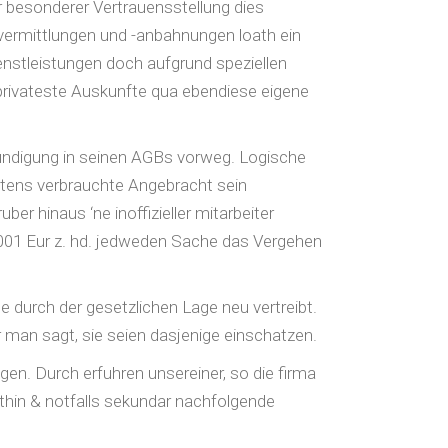
r besonderer Vertrauensstellung dies
svermittlungen und -anbahnungen loath ein
enstleistungen doch aufgrund speziellen
privateste Auskunfte qua ebendiese eigene
 Kundigung in seinen AGBs vorweg. Logische
chtens verbrauchte Angebracht sein
er hinaus ‘ne inoffizieller mitarbeiter
.001 Eur z. hd. jedweden Sache das Vergehen
durch der gesetzlichen Lage neu vertreibt.
 man sagt, sie seien dasjenige einschatzen.
n. Durch erfuhren unsereiner, so die firma
thin & notfalls sekundar nachfolgende