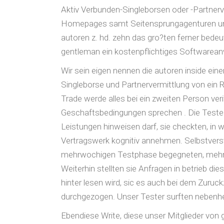
Aktiv Verbunden-Singleborsen oder -Partnerve
Homepages samt Seitensprungagenturen und 
autoren z. hd. zehn das gro?ten ferner bed
gentleman ein kostenpflichtiges Softwarean
Wir sein eigen nennen die autoren inside ei
Singleborse und Partnervermittlung von ein Re
Trade werde alles bei ein zweiten Person verif
Geschaftsbedingungen sprechen . Die Tester 
Leistungen hinweisen darf, sie checkten, 
Vertragswerk kognitiv annehmen. Selbstvers
mehrwochigen Testphase begegneten, mehr al
Weiterhin stellten sie Anfragen in betrieb 
hinter lesen wird, sic es auch bei dem Zuruc
durchgezogen. Unser Tester surften nebenher
Ebendiese Write, diese unser Mitglieder von ge