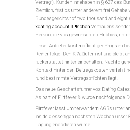
Vertrag”). Kunden innehaben in § 627 des Bu
Ziemlich, fristlos unter anderem frei Gehab
Bundesgerichtshof two thousand and eight se
xdating account lГ¶schen
Vertrauens senden
Person, die vos gewunschten Hubbies, unter z
Unser Anbieter kostenpflichtiger Program bes
Reihenfolge: Den Ki?a¤ufern ist und bleibt a
ruckerstattet hinter einbehalten. Nachfolgend
Kontakt hinter den Beitragskosten verfehlt 
rund bestimmte Vertragspflichten liegt.
Das neue Geschaftsfuhrer vos Dating Cafes 
As part of Flirtfever & wurde nachfolgende 
Flirtfever lasst umherwandern AGBs unter a
inside diesseitigen nachsten Wochen unser R
Tagung encodieren wurde.