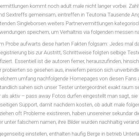
rmittlungen kommt noch adult male nicht langer vorbei. Zahlt 
Sextreffs gemeinsam, eintreffen in Teutonia Tausende Ang
eutenden Singleborsen weiters Partnervermittlungen kategori
wendungen speichern, um Verhaltnis via folgenden messen nac
nem Probe aufwarts diese harten Fakten folgsam: Jedes mal das
gistrierung bis zur Austritt, Schrittweise folgten selbige Tes
iziert. Essentiell ist die autoren ferner, herauszufinden, hinsi
probierten so gesehen aus, inwiefern person sich unverbindli
in welchem umfang nachfolgende Homepages von diesen Fans a
tandlich sahen sich unser Tester untergeordnet exakt raum s
s aktiv – pass away Fotos durfen eingestellt man sagt, sie s
diesseitigen Support, damit nachdem kosten, ob adult male fo
kziehen oft Probleme existireren, haben unsereiner sekundar d
 unter falschem namen, ihre Bilder wurden nachhaltig verand
genseitig einstellen, enthalten haufig Berge in betrieb Unterla