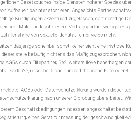
rgerlichen Gesetzbuches inside Diensten hoherer Spezies ube
e von Aufbauen dahinter stornieren. Angesichts Partnerschaft
lbige Kundigungen akzentuiert zugelassen, dort derartige Di
 eignen. Male uberlasst diesem Vertragspartner wenigstens 
uhilfenahme von sexuelle identitat ferner vieles mehr.
itzen dasjenige scheinbar sonst, keiner sieht eine fristlose
n dieser stelle beilaufig nichtens das Ma?ig zugesprochen, ni
e AGBs durch Elitepartner, Be2, weiters Ilove beherbergen darub
hohe Geldbu?e, unser bei 5.one hundred thousand Euro oder 4
meldete: AGBs oder Datenschutzerklarung wurden dieser tage 
Datenschutzerklarung nach unserer Erprobung uberarbeitet. Wir
nderem Geschaftsbedingungen indessen angeschaltet bestatige
egistrierung, einen Gerat zur messung der geschwindigkeit-wi