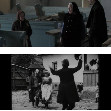
HADADBÓL ELVEZETŐ UTAK
JANOVICS JENŐ, A MAGYAR PATHÉ