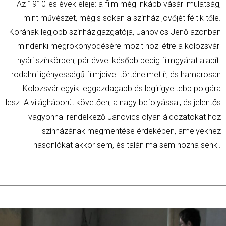
Az 1910-es évek eleje: a film még inkább vásári mulatság,
mint művészet, mégis sokan a színház jövőjét féltik tőle.
Korának legjobb színházigazgatója, Janovics Jenő azonban
mindenki megrökönyödésére mozit hoz létre a kolozsvári
nyári színkörben, pár évvel később pedig filmgyárat alapít.
Irodalmi igényességű filmjeivel történelmet ír, és hamarosan
Kolozsvár egyik leggazdagabb és legirigyeltebb polgára
lesz. A világháborút követően, a nagy befolyással, és jelentős
vagyonnal rendelkező Janovics olyan áldozatokat hoz
színházának megmentése érdekében, amelyekhez
hasonlókat akkor sem, és talán ma sem hozna senki.