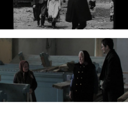
HADADBÓL ELVEZETŐ UTAK